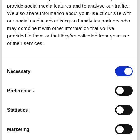
Synchronizacja zapytań z systemami takimi jak
provide social media features and to analyse our traffic.
Vox, Deweloper System, THTG — wszystko bez
We also share information about your use of our site with
konieczności ręcznego przepisywania danych.
our social media, advertising and analytics partners who
may combine it with other information that you’ve
provided to them or that they’ve collected from your use
of their services.
Consent
Necessary
Selection
Preferences
Statistics
Marketing