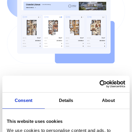
Integracje z CRM
Consent
Details
About
Automatyzuj obsługę
zapytań
This website uses cookies
We use cookies to personalise content and ads, to