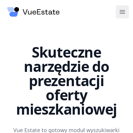
Vue Estate – nowoczesny system dla deweloperów
Vue Estate
Otw
Skuteczne
narzędzie do
prezentacji
oferty
mieszkaniowej
Vue Estate to gotowy moduł wyszukiwarki